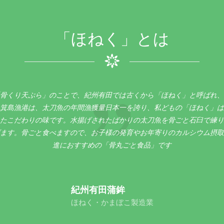
「ほねく」とは
骨くり天ぷら」のことで、紀州有田では古くから「ほねく」と呼ばれ、
箕島漁港は、太刀魚の年間漁獲量日本一を誇り、私どもの「ほねく」は
たこだわりの味です。水揚げされたばかりの太刀魚を骨ごと石臼で練り
ます。骨ごと食べますので、お子様の発育やお年寄りのカルシウム摂取
進におすすめの「骨丸ごと食品」です
紀州有田蒲鉾
ほねく・かまぼこ製造業