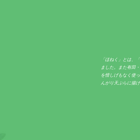
「ほねく」とは、「
ました。また有田・
を惜しげもなく使っ
んがり天ぷらに揚げ