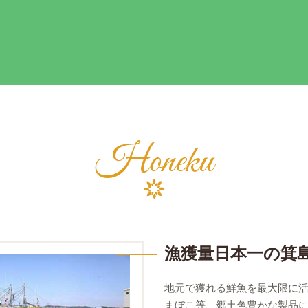
Honeku
漁獲量日本一の箕
地元で獲れる鮮魚を最大限に
まぼこ等、郷土色豊かな製品