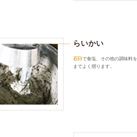
らいかい
石臼
で食塩、その他の調味料
までよく摺ります。