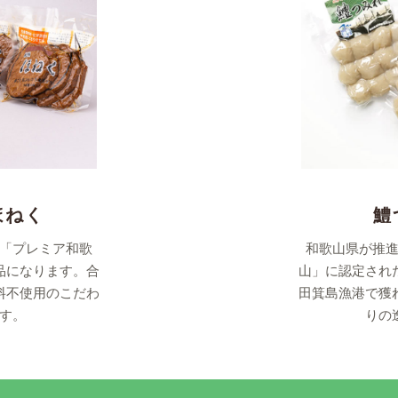
ほねく
鱧
「プレミア和歌
和歌山県が推
品になります。合
山」に認定され
料不使用のこだわ
田箕島漁港で獲
す。
りの