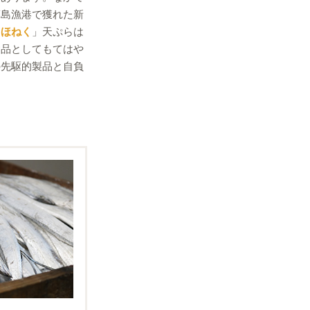
箕島漁港で獲れた新
「
ほねく
」天ぷらは
食品としてもてはや
の先駆的製品と自負